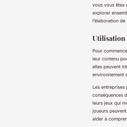
vous vous êtes d
explorer ensemb
l’élaboration de
Utilisatio
Pour commencer, 
leur contenu po
elles peuvent in
environnement qu
Les entreprises 
conséquences de 
leurs jeux qui m
joueurs peuvent 
aider à compren