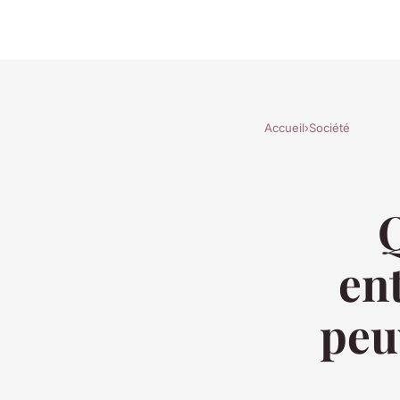
Accueil
›
Société
Q
en
peu