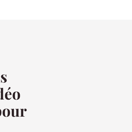
es
déo
pour