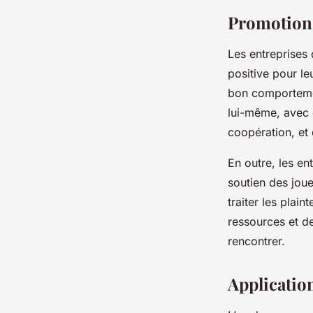
Promotion 
Les entreprises
positive pour l
bon comportemen
lui-même, avec 
coopération, et
En outre, les e
soutien des joue
traiter les plai
ressources et de
rencontrer.
Applicatio