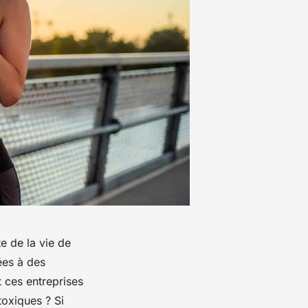
e de la vie de
ées à des
 ces entreprises
oxiques ? Si