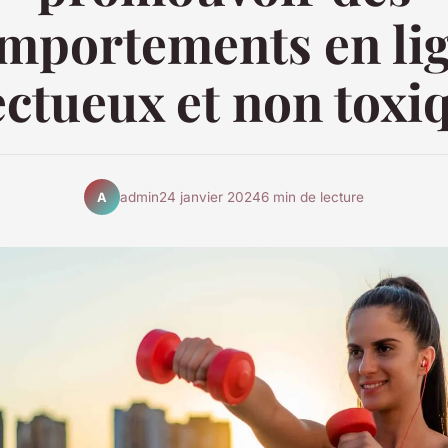
mportements en li
ctueux et non toxi
admin
24 janvier 2024
6 min de lecture
A