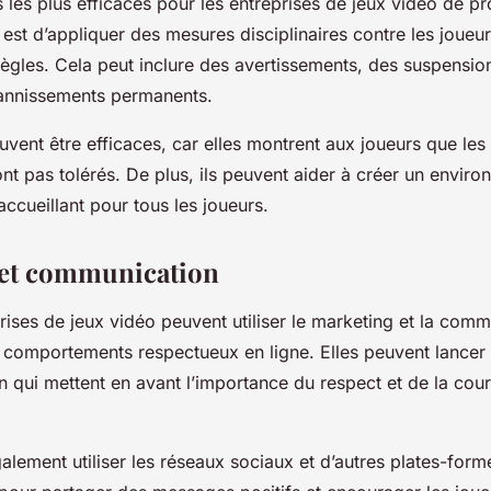
 les plus efficaces pour les entreprises de jeux vidéo de p
 est d’appliquer des mesures disciplinaires contre les joueur
règles. Cela peut inclure des avertissements, des suspensi
nnissements permanents.
vent être efficaces, car elles montrent aux joueurs que l
nt pas tolérés. De plus, ils peuvent aider à créer un enviro
 accueillant pour tous les joueurs.
 et communication
prises de jeux vidéo peuvent utiliser le marketing et la com
comportements respectueux en ligne. Elles peuvent lance
on qui mettent en avant l’importance du respect et de la cour
alement utiliser les réseaux sociaux et d’autres plates-form