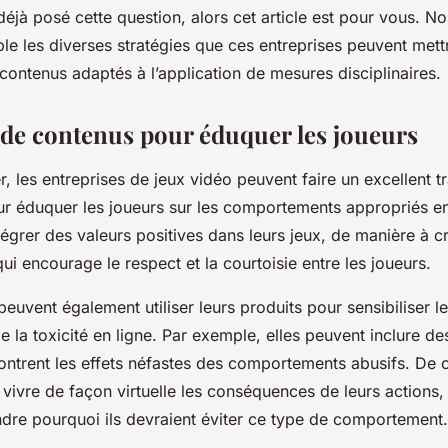
éjà posé cette question, alors cet article est pour vous. No
le les diverses stratégies que ces entreprises peuvent met
 contenus adaptés à l’application de mesures disciplinaires.
n de contenus pour éduquer les joueurs
les entreprises de jeux vidéo peuvent faire un excellent tra
ur éduquer les joueurs sur les comportements appropriés en 
tégrer des valeurs positives dans leurs jeux, de manière à c
i encourage le respect et la courtoisie entre les joueurs.
peuvent également utiliser leurs produits pour sensibiliser l
la toxicité en ligne. Par exemple, elles peuvent inclure d
ontrent les effets néfastes des comportements abusifs. De c
vivre de façon virtuelle les conséquences de leurs actions, 
dre pourquoi ils devraient éviter ce type de comportement.