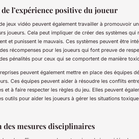
de l’expérience positive du joueur
 de jeux vidéo peuvent également travailler à promouvoir u
eurs joueurs. Cela peut impliquer de créer des systèmes qui
t et punissent le mauvais. Ces systèmes peuvent être inté
des récompenses pour les joueurs qui font preuve de respe
 des pénalités pour ceux qui se comportent de manière toxi
ntreprises peuvent également mettre en place des équipes d
urs. Ces équipes peuvent aider à résoudre les conflits entre
ntes et à faire respecter les règles du jeu. Elles peuvent égal
s outils pour aider les joueurs à gérer les situations toxique
n des mesures disciplinaires