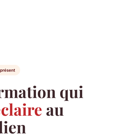
 présent
ormation qui
claire
au
dien