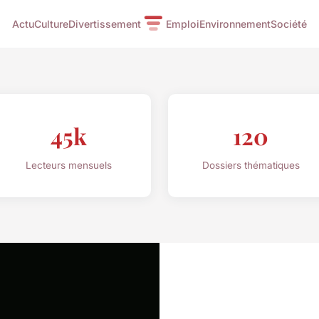
Actu
Culture
Divertissement
Emploi
Environnement
Société
45k
120
Lecteurs mensuels
Dossiers thématiques