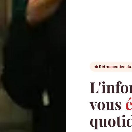
👁️ Rétrospective du
L'inf
vous
é
quoti