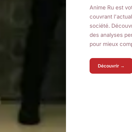
Anime Ru est vot
couvrant l'actual
société. Découvr
des analyses per
pour mieux comp
Découvrir →